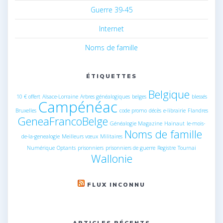
Guerre 39-45
Internet
Noms de famille
ÉTIQUETTES
Belgique
10 € offert
Alsace-Lorraine
Arbres généalogiques
belges
blessés
Campénéac
Bruxelles
code promo
décès
e-librairie
Flandres
GeneaFrancoBelge
Généalogie Magazine
Hainaut
le-mois-
Noms de famille
de-la-genealogie
Meilleurs vœux
Militaires
Numérique
Optants
prisonniers
prisonniers de guerre
Registre
Tournai
Wallonie
FLUX INCONNU
ARTICLES RÉCENTS