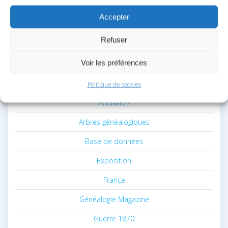
PRÉSENTATION
Accepter
La Fédération Belge de Généalogie est une association
Refuser
créée en 2019. Elle regroupe actuellement plusieurs
associations réunies en Union Généalogique
Voir les préférences
CATÉGORIES
Politique de cookies
Actualités
Arbres généalogiques
Base de données
Exposition
France
Généalogie Magazine
Guerre 1870