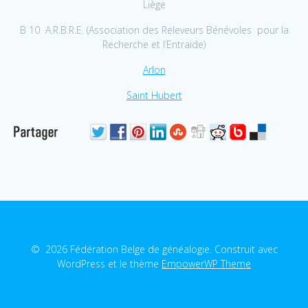
Liège
B 10 A.R.B.R.E. (Association des Releveurs Bénévoles pour la
Recherche et l’Entraide)
Arlon
Saint Hubert
© 2026 Fédération Belge de généalogie. Construit avec
WordPress et le thème
EmpowerWP Theme