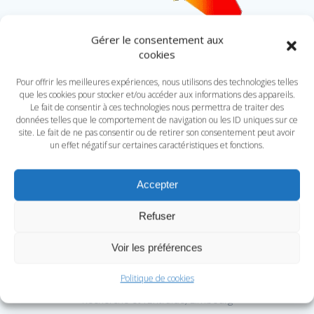
Gérer le consentement aux
cookies
Association ***A.R.B.R.E***
Pour offrir les meilleures expériences, nous utilisons des technologies telles
B01 A.R.B.R.E. (Association des Releveurs Bénévoles pour la
que les cookies pour stocker et/ou accéder aux informations des appareils.
Recherche et l’Entraide) FlandreOccidentale
Le fait de consentir à ces technologies nous permettra de traiter des
données telles que le comportement de navigation ou les ID uniques sur ce
Brugge
site. Le fait de ne pas consentir ou de retirer son consentement peut avoir
un effet négatif sur certaines caractéristiques et fonctions.
Courtrai
B02 A.R.B.R.E. (Association des Releveurs Bénévoles pour la
Accepter
Recherche et l’Entraide) Flandre Orientale
Refuser
Gand
B 03 A.R.B.R.E. (Association des Releveurs Bénévoles pour la
Voir les préférences
Recherche et l’Entraide) Anvers
Politique de cookies
B 04 A.R.B.R.E. (Association des Releveurs Bénévoles pour la
Recherche et l’Entraide) Limbourg