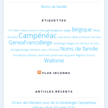
Noms de famille
ÉTIQUETTES
Belgique
10 € offert
Alsace-Lorraine
Arbres généalogiques
belges
blessés
Campénéac
Bruxelles
code promo
décès
e-librairie
Flandres
GeneaFrancoBelge
Généalogie Magazine
Hainaut
le-mois-
Noms de famille
de-la-genealogie
Meilleurs vœux
Militaires
Numérique
Optants
prisonniers
prisonniers de guerre
Registre
Tournai
Wallonie
FLUX INCONNU
ARTICLES RÉCENTS
20 ans des Rendez-vous de la Généalogie Campénéac
(56) les 19 et 20 juillet 2025