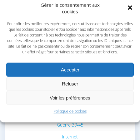
Gérer le consentement aux
créée en 2019. Elle regroupe actuellement plusieurs
cookies
associations réunies en Union Généalogique
Pour offrir les meilleures expériences, nous utilisons des technologies telles
CATÉGORIES
que les cookies pour stocker et/ou accéder aux informations des appareils.
Le fait de consentir à ces technologies nous permettra de traiter des
données telles que le comportement de navigation ou les ID uniques sur ce
Actualités
site. Le fait de ne pas consentir ou de retirer son consentement peut avoir
un effet négatif sur certaines caractéristiques et fonctions.
Arbres généalogiques
Base de données
Accepter
Exposition
Refuser
France
Voir les préférences
Généalogie Magazine
Politique de cookies
Guerre 1870
Guerre 39-45
Internet