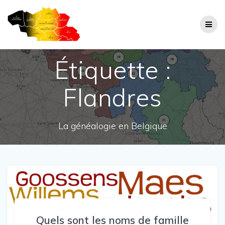
Skip
to
content
Étiquette :
Flandres
La généalogie en Belgique
Quels sont les noms de famille