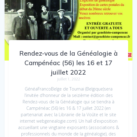
Rendez-vous de la Généalogie à
Campénéac (56) les 16 et 17
juillet 2022
juillet 1, 2022
GénéaFrancoBelge de Tournai (Belgique)sera
l’invitée d’honneur de la seizième édition des
Rendez-vous de la Généalogie qui se tiendra à
Campénéac (56) les 16 & 17 juillet 2022 (en
partenariat avec la Librairie de la Voûte et le site
internet webgenealogie.com). Un hall d’exposition
accueillant une vingtaine exposants (associations &
professionnels du monde de la généalogie), des