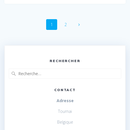
Navigation
Page
Page
1
2
au
sein
des
RECHERCHER
articles
Recherche
pour
:
CONTACT
Adresse
Tournai
Belgique