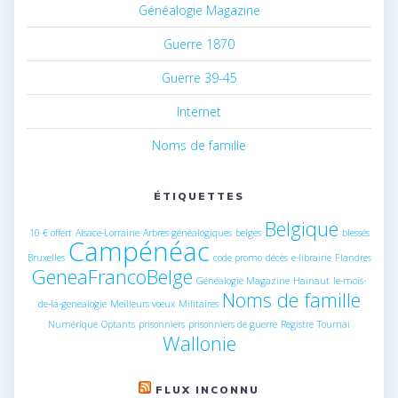
Généalogie Magazine
Guerre 1870
Guerre 39-45
Internet
Noms de famille
ÉTIQUETTES
Belgique
10 € offert
Alsace-Lorraine
Arbres généalogiques
belges
blessés
Campénéac
Bruxelles
code promo
décès
e-librairie
Flandres
GeneaFrancoBelge
Généalogie Magazine
Hainaut
le-mois-
Noms de famille
de-la-genealogie
Meilleurs vœux
Militaires
Numérique
Optants
prisonniers
prisonniers de guerre
Registre
Tournai
Wallonie
FLUX INCONNU